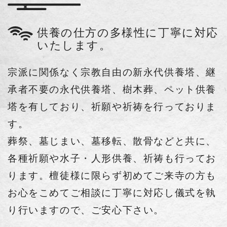
供養の仕方の多様性に丁寧に対応
いたします。
宗派に関係なく宗教自由の新永代供養塔、継
承者不要の永代供養塔、樹木葬、ペット供養
塔を有しており、祈願や祈祷を行っておりま
す。
葬祭、墓じまい、墓移転、散骨などと共に、
各種祈願や水子・人形供養、祈祷も行ってお
ります。檀徒様に限らず初めてご来寺
の方も
お心をこめてご相談に丁寧に対応し儀式を執
り行いますので、ご安心下さい。