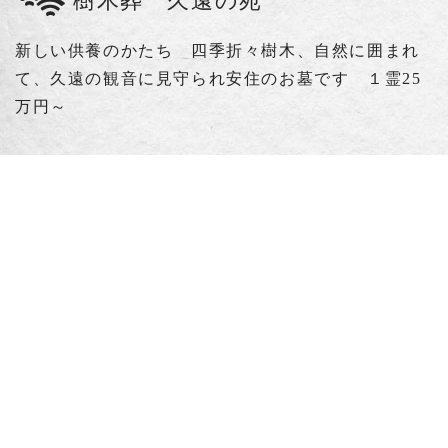
樹木葬 久遠の苑
新しい供養のかたち 四季折々樹木、自然に囲まれ
て、久遠の観音に見守られ安住のお墓です １霊25
万円～