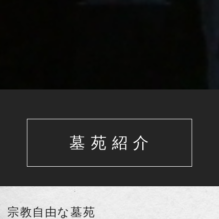
墓 苑 紹 介
宗教自由な墓苑