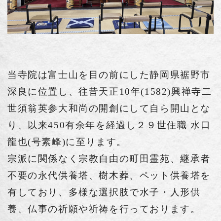
当寺院は富士山を目の前にした静岡県裾野市
深良に位置し、往昔天正10年(1582)興禅寺二
世須翁英参大和尚の開創にして自ら開山とな
り、以来450有余年を経過し２９世住職 水口
龍也(号素峰)に至ります。
宗派に関係なく宗教自由の町田霊苑、継承者
不要の永代供養塔、樹木葬、ペット供養塔を
有しており、多様な選択肢で水子・人形供
養、仏事の祈願や祈祷を行っております。