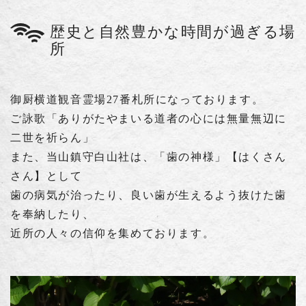
歴史と自然豊かな時間が過ぎる場
所
御厨横道観音霊場27番札所になっております。
ご詠歌「ありがたやまいる道者の心には無量無辺に
二世を祈らん」
また、当山鎮守白山社は、「歯の神様」【はくさん
さん】として
歯の病気が治ったり、良い歯が生えるよう抜けた歯
を奉納したり、
近所の人々の信仰を集めております。