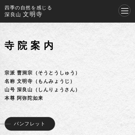
四季の自然を感じる
文明寺
深良山
寺 院 案 内
宗派 曹洞宗（そうとうしゅう）
名称 文明寺（もんみょうじ）
山号 深良山（しんりょうさん）
本尊 阿弥陀如来
パンフレット